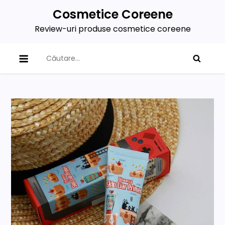
Skip
Cosmetice Coreene
to
Review-uri produse cosmetice coreene
content
Caută
după: