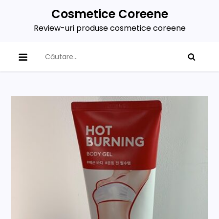
Skip
Cosmetice Coreene
to
Review-uri produse cosmetice coreene
content
Caută
după: