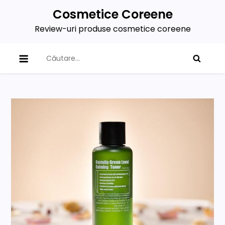
Skip
Cosmetice Coreene
to
Review-uri produse cosmetice coreene
content
Caută
după: