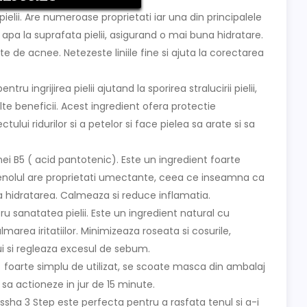
lii. Are numeroase proprietati iar una din principalele
apa la suprafata pielii, asigurand o mai buna hidratare.
sate de acnee. Netezeste liniile fine si ajuta la corectarea
ru ingrijirea pielii ajutand la sporirea stralucirii pielii,
e beneficii. Acest ingredient ofera protectie
lui ridurilor si a petelor si face pielea sa arate si sa
nei B5 ( acid pantotenic). Este un ingredient foarte
thenolul are proprietati umectante, ceea ce inseamna ca
na hidratarea. Calmeaza si reduce inflamatia.
 sanatatea pielii. Este un ingredient natural cu
lmarea iritatiilor. Minimizeaza roseata si cosurile,
lui si regleaza excesul de sebum.
foarte simplu de utilizat, se scoate masca din ambalaj
 sa actioneze in jur de 15 minute.
sha 3 Step este perfecta pentru a rasfata tenul si a-i