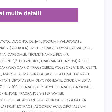
i multe detalii
 GLYCOL, ALCOHOL DENAT., SODIUM HYALURONATE,
INATA (ACEROLA) FRUIT EXTRACT, ORYZA SATIVA (RICE)
EDTA, CARBOMER, TROMETHAMINE, PEG-40
ONE, 1,2-HEXANEDIOL, FRAGRANCE(PARFUM) 2 STEP
 CAPRYLIC/CAPRIC TRIGLYCERIDE, POLYSORBATE 60, CETYL
T, MALPIGHIA EMARGINATA (ACEROLA) FRUIT EXTRACT,
NTOIN, DIPOTASSIUM GLYCYRRHIZATE, DISODIUM EDTA,
-7, PEG-100 STEARATE, GLYCERYL STEARATE, CARBOMER,
OPHENONE, FRAGRANCE 3 STEP WATER,
ANTHENOL, ALLANTOIN, GLUTATHIONE, ORYZA SATIVA
LA) FRUIT EXTRACT, ASCORBIC ACID, DIPOTASSIUM