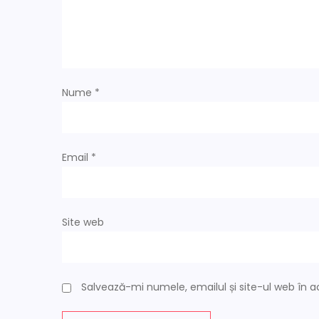
î
n
a
Nume
*
r
t
Email
*
i
c
Site web
o
l
Salvează-mi numele, emailul și site-ul web în 