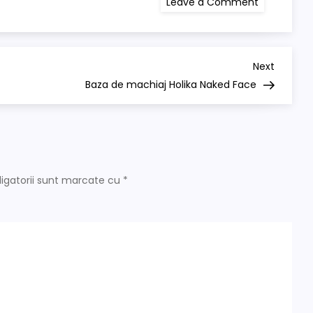
Leave a Comment
Masca
iluminatoa
Missha
3
step
–
Next
Next
Review
Post
Baza de machiaj Holika Naked Face
igatorii sunt marcate cu
*