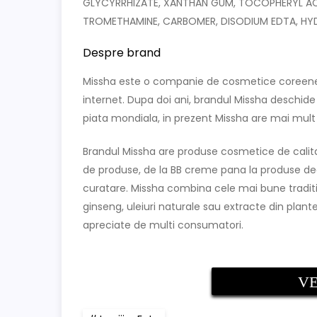
GLYCYRRHIZATE, XANTHAN GUM, TOCOPHERYL A
TROMETHAMINE, CARBOMER, DISODIUM EDTA, HY
Despre brand
Missha este o companie de cosmetice coreene,
internet. Dupa doi ani, brandul Missha deschi
piata mondiala, in prezent Missha are mai mul
Brandul Missha are produse cosmetice de calit
de produse, de la BB creme pana la produse deco
curatare. Missha combina cele mai bune traditii
ginseng, uleiuri naturale sau extracte din pla
apreciate de multi consumatori.
VE