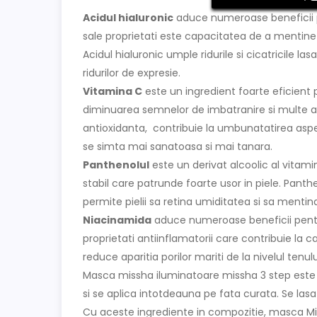
Acidul hialuronic
aduce numeroase beneficii pie
sale proprietati este capacitatea de a mentine 
Acidul hialuronic umple ridurile si cicatricile la
ridurilor de expresie.
Vitamina C
este un ingredient foarte eficient pent
diminuarea semnelor de imbatranire si multe alt
antioxidanta, contribuie la umbunatatirea aspectu
se simta mai sanatoasa si mai tanara.
Panthenolul
este un derivat alcoolic al vitami
stabil care patrunde foarte usor in piele. Pan
permite pielii sa retina umiditatea si sa menti
Niacinamida
aduce numeroase beneficii pentru
proprietati antiinflamatorii care contribuie la ca
reduce aparitia porilor mariti de la nivelul tenu
Masca missha iluminatoare missha 3 step este 
si se aplica intotdeauna pe fata curata. Se lasa
Cu aceste ingrediente in compozitie, masca Mis