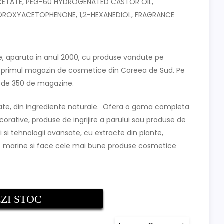
CETATE, PEG-60 HYDROGENATED CASTOR OIL,
DROXYACETOPHENONE, 1,2-HEXANEDIOL, FRAGRANCE
 aparuta in anul 2000, cu produse vandute pe
de primul magazin de cosmetice din Coreea de Sud. Pe
t de 350 de magazine.
ate, din ingrediente naturale. Ofera o gama completa
rative, produse de ingrijire a parului sau produse de
 si tehnologii avansate, cu extracte din plante,
nte marine si face cele mai bune produse cosmetice
ZI STOC
on