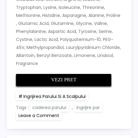
Tryptophan, Lysine, Isoleucine, Threonine,
Methionine, Histidine, Asparagine, Alanine, Proline
, Glutamic Acid, Glutamine, Glycine, Valine,
Phenylalanine, Aspartic Acid, Tyrosine, Serine,
Cystine, Lactic Acid, Polyquaternium-10, PEG-
45V, Methylpropandiol, Laurylpyridinium Chloride,
Allantoin, Benzyl Benzoate, Limonene, Linalool,
Fragrance
VEZI PRET
Ingrijirea Parului Si A Scalpului
Tags :
caderea parului
,
ingrijire par
on
Leave a Comment
Sampon
si
masca
impotriva