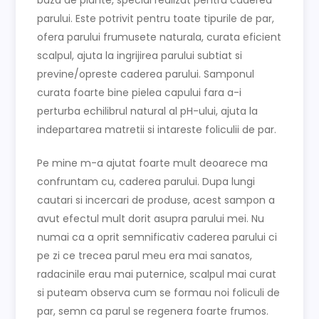
baza de plante, special realizat pentru caderea
parului. Este potrivit pentru toate tipurile de par,
ofera parului frumusete naturala, curata eficient
scalpul, ajuta la ingrijirea parului subtiat si
previne/opreste caderea parului. Samponul
curata foarte bine pielea capului fara a-i
perturba echilibrul natural al pH-ului, ajuta la
indepartarea matretii si intareste foliculii de par.
Pe mine m-a ajutat foarte mult deoarece ma
confruntam cu, caderea parului. Dupa lungi
cautari si incercari de produse, acest sampon a
avut efectul mult dorit asupra parului mei. Nu
numai ca a oprit semnificativ caderea parului ci
pe zi ce trecea parul meu era mai sanatos,
radacinile erau mai puternice, scalpul mai curat
si puteam observa cum se formau noi foliculi de
par, semn ca parul se regenera foarte frumos.