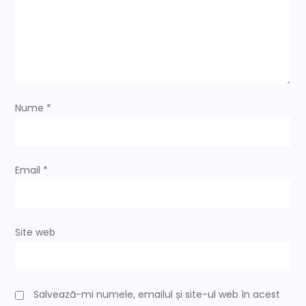
n
a
r
t
Nume
*
i
c
Email
*
o
l
Site web
e
Salvează-mi numele, emailul și site-ul web în acest