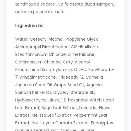
tendinta de cadere . Se foloseste dupa sampon,
aplicata pe parul umed.
Ingrediente:
Water, Cetearyl Alcohol, Propylene Glycol,
Aminopropyl Dimethicone, C13-15 Alkane,
Steartrimonium Chloride, Dimethicone,
Cetrimonium Chloride, Cetyl Alcohol,
Stearamica Dimethylamine, C12-14 Sec-Pareth-
7, Amodimethicone, Trideceth-12, Camelia
Japonica Seed Oil, Grape Seed Oil, Argania
Spinosa Kernel Oil, Glyceryl Stearate SE,
Hydroxyethylcellulose, 1,2-hexandiol, Witch Hazel
Leaf Extract, Sage Leaf Extract, Lavender Flower
Extract, Melissa Leaf Extract, Peppermint Leaf
Extract, Houttuynia Cordata Extract, Eucalyptus
Globulus Leaf Extract, Arginine, Leucine,