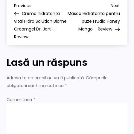
caderii
N
parului
Previous
Next
Previous
Next
La’Dor
Post
Post
Crema hidratanta
Masca Hidratanta pentru
Herbalism
a
–
vital Hidra Solution Biome
buze Frudia Honey
Review
Creamgel Dr. Jart+ :
si
Mango – Review
v
pareri
Review
i
Lasă un răspuns
g
a
Adresa ta de email nu va fi publicată.
Câmpurile
obligatorii sunt marcate cu
*
r
Comentariu
*
e
î