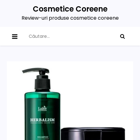
Skip
Cosmetice Coreene
to
Review-uri produse cosmetice coreene
content
Caută
după: